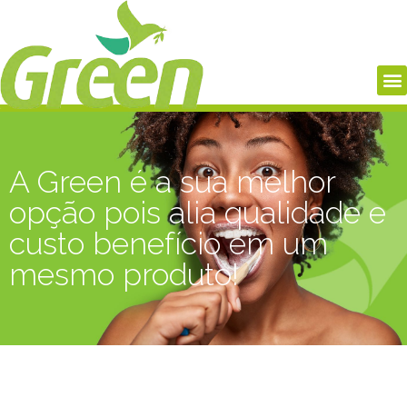
A Green é a sua melhor
opção pois alia qualidade e
custo benefício em um
mesmo produto!