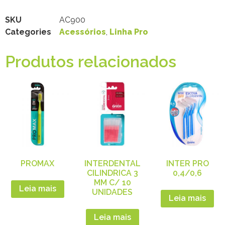
SKU
AC900
Categories
Acessórios
,
Linha Pro
Produtos relacionados
PROMAX
INTERDENTAL
INTER PRO
CILINDRICA 3
0,4/0,6
MM C/ 10
Leia mais
UNIDADES
Leia mais
Leia mais