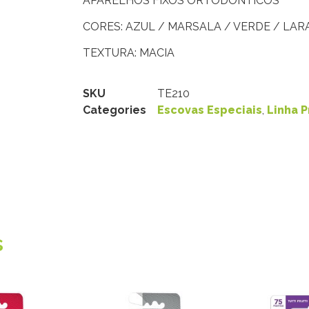
APARELHOS FIXOS ORTODÔNTICOS
CORES: AZUL / MARSALA / VERDE / LAR
TEXTURA: MACIA
SKU
TE210
Categories
Escovas Especiais
,
Linha P
s